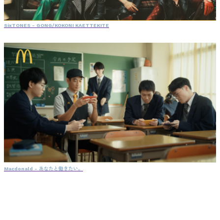
SixTONES - GONG/KOKONI KAETTEKITE
Macdonald - あなたと働きたい。