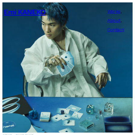
Emi KANEKO
Works
About
Contact